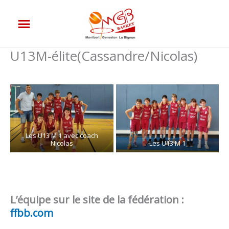
Aller
au
contenu
U13M-élite(Cassandre/Nicolas)
Les U13 M 1 avec coach
Nicolas
Les U13 M 1
L’équipe sur le site de la fédération :
ffbb.com