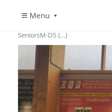
Aller
au
Menu
contenu
SeniorsM-D5 (…)