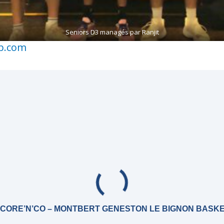
Seniors D3 managés par Ranjit
bb.com
CORE’N’CO – MONTBERT GENESTON LE BIGNON BASK