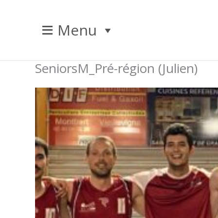
Aller
au
Menu
contenu
SeniorsM_Pré-région (Julien)