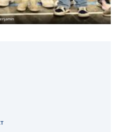
 Benjamin
ET