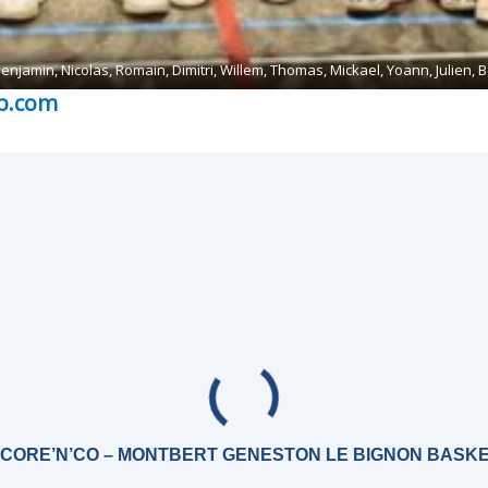
 Benjamin, Nicolas, Romain, Dimitri, Willem, Thomas, Mickael, Yoann, Julien,
bb.com
CORE’N’CO – MONTBERT GENESTON LE BIGNON BASK