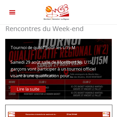
Aller
au
contenu
Rencontres du Week-end
Tournoi de qualif pour les U15 M
Samedi 29 août salle de Montbert les U15
garçons vont participer à un tournoi officiel
visant à une qualification pour…
Lire la suite