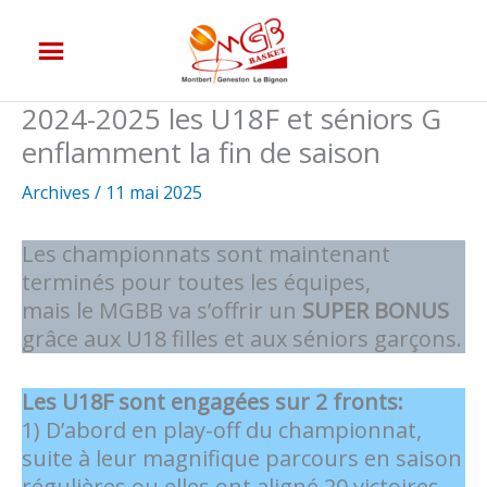
Aller
au
contenu
2024-2025 les U18F et séniors G
enflamment la fin de saison
Archives
/
11 mai 2025
Les championnats sont maintenant
terminés pour toutes les équipes,
mais le MGBB va s’offrir un
SUPER BONUS
grâce aux U18 filles et aux séniors garçons.
Les U18F sont engagées sur 2 fronts:
1) D’abord en play-off du championnat,
suite à leur magnifique parcours en saison
régulières ou elles ont aligné 20 victoires