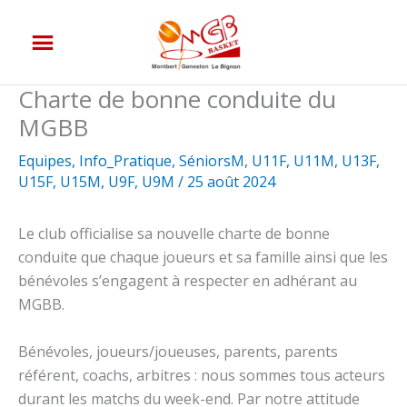
Aller
au
contenu
Charte de bonne conduite du
MGBB
Equipes
,
Info_Pratique
,
SéniorsM
,
U11F
,
U11M
,
U13F
,
U15F
,
U15M
,
U9F
,
U9M
/
25 août 2024
Le club officialise sa nouvelle charte de bonne
conduite que chaque joueurs et sa famille ainsi que les
bénévoles s’engagent à respecter en adhérant au
MGBB.
Bénévoles, joueurs/joueuses, parents, parents
référent, coachs, arbitres : nous sommes tous acteurs
durant les matchs du week-end. Par notre attitude